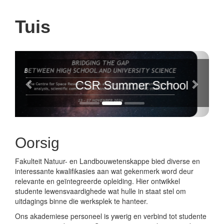
Tuis
Previous
Next
Stimulating and strengthening t
research in IWRM
Oorsig
Fakulteit Natuur- en Landbouwetenskappe bied diverse en
interessante kwalifikasies aan wat gekenmerk word deur
relevante en geïntegreerde opleiding. Hier ontwikkel
studente lewensvaardighede wat hulle in staat stel om
uitdagings binne die werksplek te hanteer.
Ons akademiese personeel is ywerig en verbind tot studente
en navorsingsaktiwiteite. Sommige personeel geniet ook