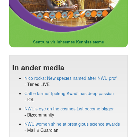
Sentrum vir Inheemse Kennissisteme
In ander media
Nico rocks: New species named after NWU prof
-
Times LIVE
Cattle farmer Ipeleng Kwadi has deep passion
-
IOL
NWU's eye on the cosmos just become bigger
- Bizcommunity
NWU women shine at prestigious science awards
- Mail & Guardian